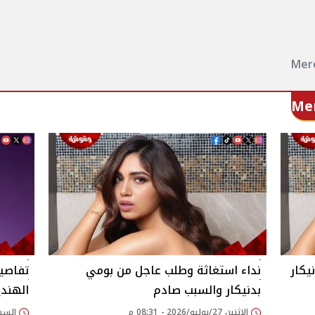
يكار
نداء استغاثة وطلب عاجل من بومي
تفاصيل
بدنيكار والسبب صادم
الهندي
الإثنين 27/يوليو/2026 - 08:31 م
السبت 22/فبراير/2025