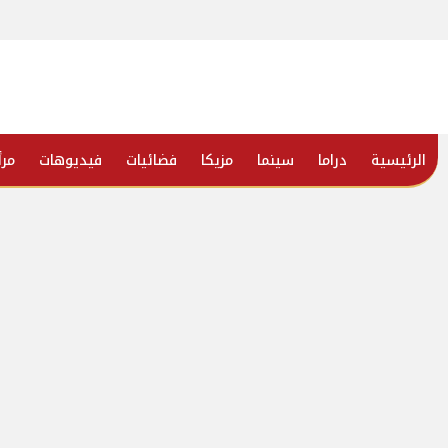
الرئيسية
دراما
سينما
مزيكا
فضائيات
فيديوهات
مرأ