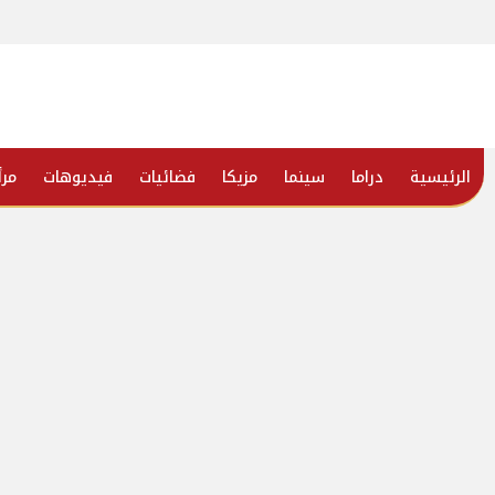
الرئيسية
دراما
سينما
مزيكا
فضائيات
فيديوهات
مرأ