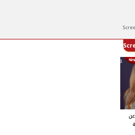
Scre
Scr
عن