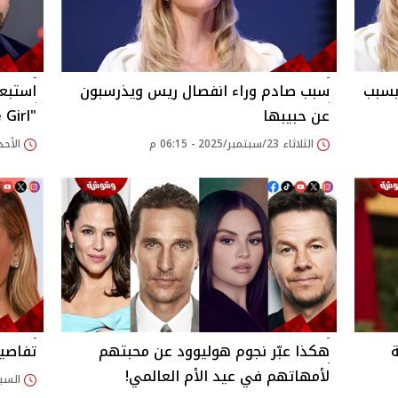
بسبب
سبب صادم وراء انفصال ريس ويذرسبون
استبع
عن حبيبها
"Gone Girl"
الثلاثاء 23/سبتمبر/2025 - 06:15 م
الأحد 21/سبتمبر/2025 - 30
هكذا عبّر نجوم هوليوود عن محبتهم
تفاصيل
لأمهاتهم في عيد الأم العالمي!
السبت 15/فبراير/2025