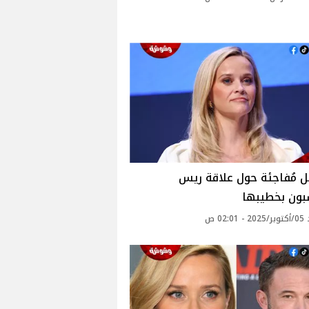
 مُفاجئة حول علاقة ريس
بون بخطيبها
02: ص