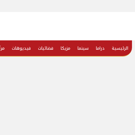
الرئيسية
دراما
سينما
مزيكا
فضائيات
فيديوهات
مرأ