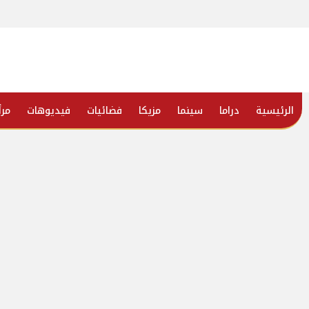
الرئيسية
دراما
سينما
مزيكا
فضائيات
فيديوهات
مرأ