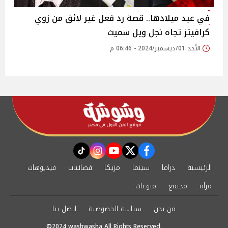
في عيد ميلادها.. قصة رد فعل غير لائق من زوي
كرافيتز تجاه نجل ويل سميث
الأحد 01/ديسمبر/2024 - 06:46 م
instagram
tiktok
youtube
twitter
facebook
الرئيسية
دراما
سينما
مزيكا
فضائيات
فيديوهات
مرأة
مجتمع
منوعات
من نحن
سياسة الخصوصية
اتصل بنا
©2024 washwasha All Rights Reserved.