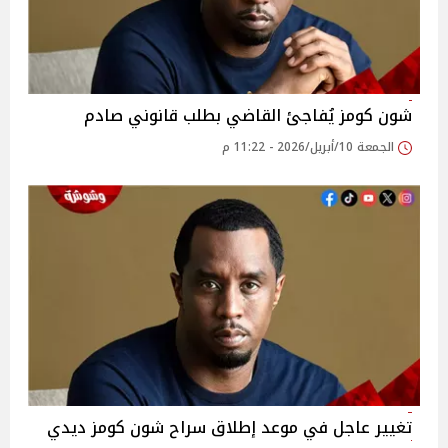
شون كومز يُفاجئ القاضي بطلب قانوني صادم
الجمعة 10/أبريل/2026 - 11:22 م
تغيير عاجل في موعد إطلاق سراح شون كومز ديدي