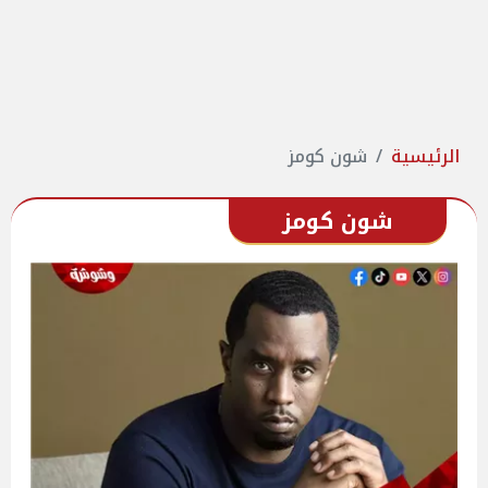
الرئيسية
شون كومز
شون كومز