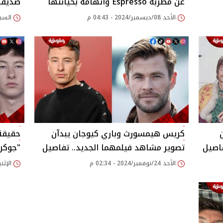
عن مطربة Espresso واتهامه بخيانتها
صديقها
الأحد 08/ديسمبر/2024 - 04:43 م
السبت 07/ديسمبر/2024
كريس هيمسورث وباري كيوجان يبدآن
حقيقة
تصوير مشاهد فيلمهما الجديد.. تفاصيل
"جوكر
الأحد 24/نوفمبر/2024 - 02:34 م
الإثنين 11/نوفمبر/2024