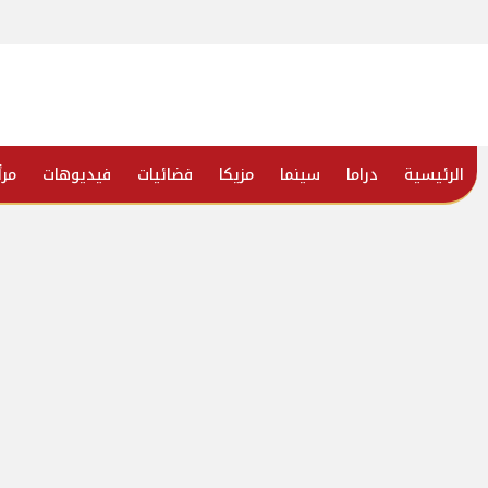
الرئيسية
دراما
سينما
مزيكا
فضائيات
فيديوهات
مرأ