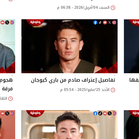
السبت 04/أبريل/2026 - 06:38 م
يقها
تفاصيل إعتراف صادم من باري كيوجان
هجوم 
فرقة "he Beatles
الأحد 25/مايو/2025 - 05:54 م
الثلاثاء 01/أبريل/025