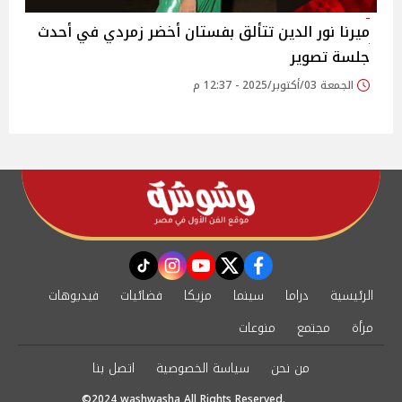
ميرنا نور الدين تتألق بفستان أخضر زمردي في أحدث
جلسة تصوير
الجمعة 03/أكتوبر/2025 - 12:37 م
instagram
tiktok
youtube
twitter
facebook
الرئيسية
دراما
سينما
مزيكا
فضائيات
فيديوهات
مرأة
مجتمع
منوعات
من نحن
سياسة الخصوصية
اتصل بنا
©2024 washwasha All Rights Reserved.