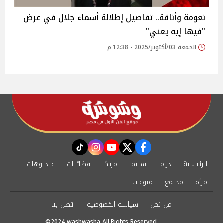
نعومة وأناقة.. تفاصيل إطلالة أسماء جلال في عرض
"فيها إيه يعني"
الجمعة 03/أكتوبر/2025 - 12:38 م
instagram
tiktok
youtube
twitter
facebook
الرئيسية
دراما
سينما
مزيكا
فضائيات
فيديوهات
مرأة
مجتمع
منوعات
من نحن
سياسة الخصوصية
اتصل بنا
©2024 washwasha All Rights Reserved.