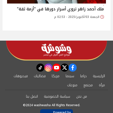
ملك أحمد زاهر تروي أسرار دورها في "أزمة ثقة"
الجمعة 03/أكتوبر/2025 - 02:53 م
instagram
tiktok
youtube
twitter
facebook
الرئيسية
دراما
سينما
مزيكا
فضائيات
فيديوهات
مرأة
مجتمع
منوعات
من نحن
سياسة الخصوصية
اتصل بنا
©2024 washwasha All Rights Reserved.
Powered by