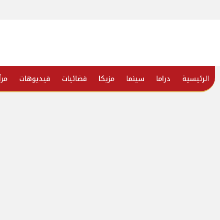
الرئيسية
دراما
سينما
مزيكا
فضائيات
فيديوهات
مرأ