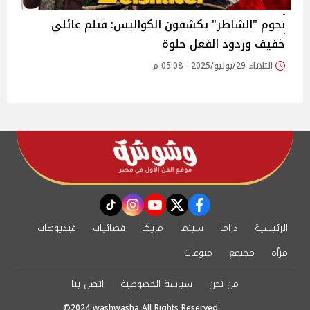
نجوم "الشاطر" يكشفون الكواليس: فيلم عائلي
خفيف وردود الفعل حلوة‎
الثلاثاء 29/يوليو/2025 - 05:08 م
instagram
tiktok
youtube
twitter
facebook
الرئيسية
دراما
سينما
مزيكا
فضائيات
فيديوهات
مرأة
مجتمع
منوعات
من نحن
سياسة الخصوصية
اتصل بنا
©2024 washwasha All Rights Reserved.