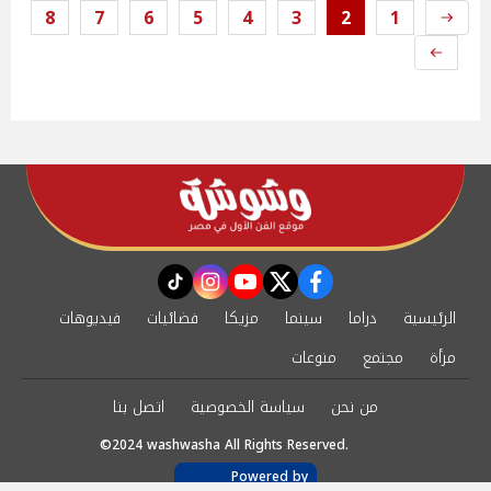
8
7
6
5
4
3
2
1
instagram
tiktok
youtube
twitter
facebook
الرئيسية
دراما
سينما
مزيكا
فضائيات
فيديوهات
مرأة
مجتمع
منوعات
من نحن
سياسة الخصوصية
اتصل بنا
©2024 washwasha All Rights Reserved.
Powered by