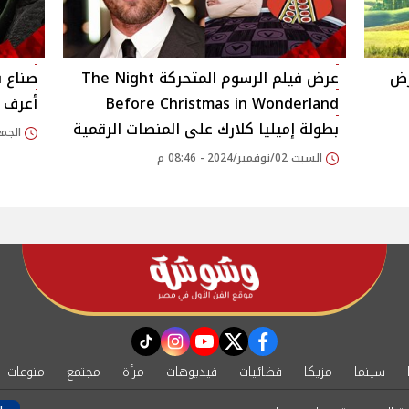
رض
عرض فيلم الرسوم المتحركة The Night
Before Christmas in Wonderland
أعرف 
بطولة إميليا كلارك على المنصات الرقمية
الجمعة 20/سبتمبر/24
السبت 02/نوفمبر/2024 - 08:46 م
instagram
tiktok
youtube
twitter
facebook
سينما
مزيكا
فضائيات
فيديوهات
مرأة
مجتمع
منوعات