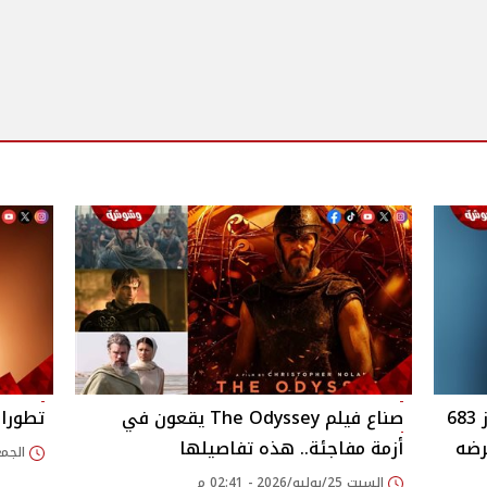
إيرادات فيلم "The Odyssey" تتجاوز 683
صناع فيلم The Odyssey يقعون في
تطورا
رضه
أزمة مفاجئة.. هذه تفاصيلها
الجمعة 22/مايو/026
السبت 25/يوليو/2026 - 02:41 م