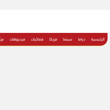
الرئيسية
دراما
سينما
مزيكا
فضائيات
فيديوهات
مرأ