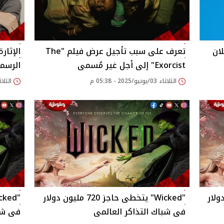
لان
تعرف على سبب تأجيل عرض فيلم "The
الإثار
Exorcist" إلى أجل غير مُسمى
الرسم
الثلاثاء 03/يونيو/2025 - 05:38 م
الثلاثاء 08/أبريل/025
7 مليون دولار
"Wicked" يتخطى حاجز 720 مليون دولار
فى شباك التذاكر العالمى
فى شبا