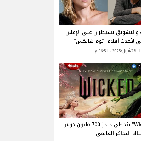
ة والتشويق يسيطران على الإعلان
ي لأحدث أفلام "توم هانكس"
2 - 06:51 م
"Wicked" يتخطى حاجز 700 مليون دولار
ك التذاكر العالمى