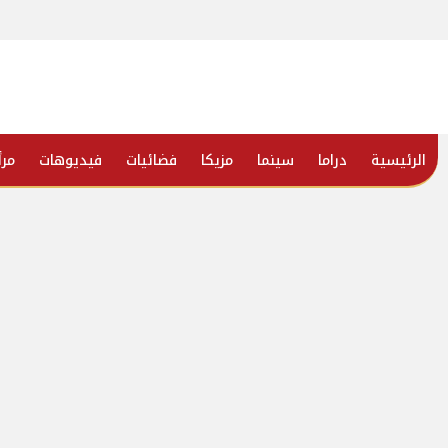
الرئيسية
دراما
سينما
مزيكا
فضائيات
فيديوهات
مرأ