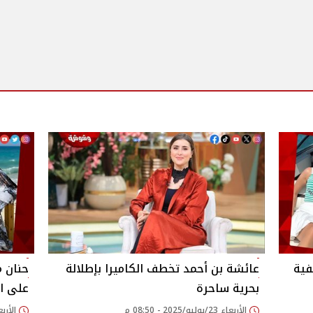
فية
عائشة بن أحمد تخطف الكاميرا بإطلالة
حنان م
بحرية ساحرة
على ا
الأربعاء 23/يوليو/2025 - 08:50 م
الأربعاء 23/يوليو/25