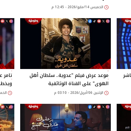
الخميس 14/مايو/2026 - 12:45 م
اشر
موعد عرض فيلم "عدوية.. سلطان أهل
تامر ع
الهوى" على القناة الوثائقية
ويخطف 
الإثنين 06/أبريل/2026 - 03:10 م
الخميس 19/فبراير/