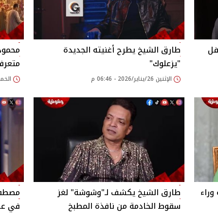
فل
طارق الشيخ يطرح أغنيته الجديدة
محمود 
"يزعلوك"
متعرف
الإثنين 26/يناير/2026 - 06:46 م
الخميس 08/يناير/
وراء
طارق الشيخ يكشف لـ"وشوشة" لغز
مصطفى
سقوط الخادمة من نافذة المطبخ
في عزا