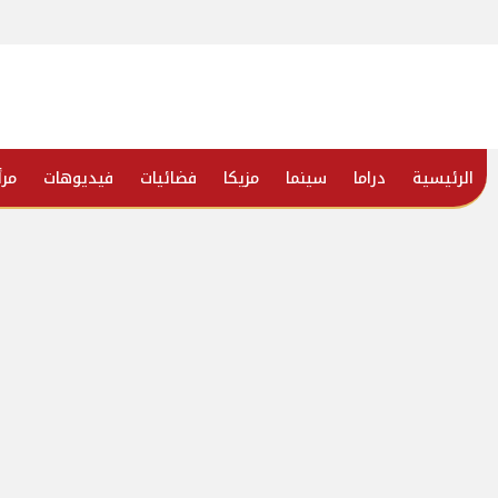
الرئيسية
دراما
سينما
مزيكا
فضائيات
فيديوهات
مرأ