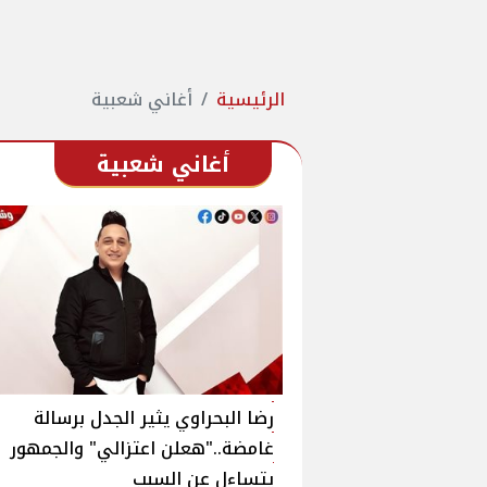
الرئيسية
أغاني شعبية
أغاني شعبية
رضا البحراوي يثير الجدل برسالة
غامضة.."هعلن اعتزالي" والجمهور
يتساءل عن السبب