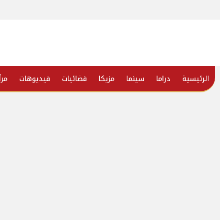
الرئيسية
دراما
سينما
مزيكا
فضائيات
فيديوهات
مرأ