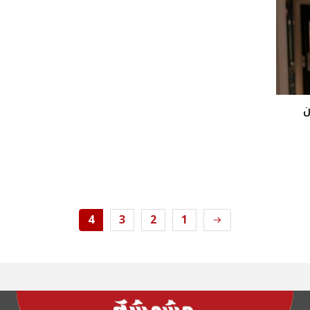
ُقررون
4
3
2
1