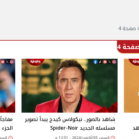
 صفحة 4
فحة 4
شاهد بالصور.. نيكولاس كيدج يبدأ تصوير
مفاجأة
Eup .. شاهد
مسلسله الجديد Spider-Noir
الجزء 
السبت 05/أكتوبر/2024 - 12:51 م
السبت 05/أكتوبر/2024