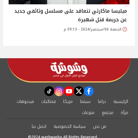
ميليسا ماكارثي تتعاقد على مسلسل وثائقي جديد
عن جريمة قتل شهيرة
الجمعة 06/سبتمبر/2024 - 09:13 م
instagram
tiktok
youtube
twitter
facebook
الرئيسية
دراما
سينما
مزيكا
فضائيات
فيديوهات
مرأة
مجتمع
منوعات
من نحن
سياسة الخصوصية
اتصل بنا
©2024 washwasha All Rights Reserved.