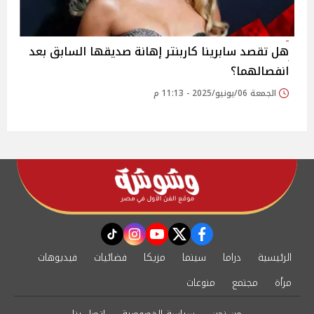
هل تقصد سابرينا كاربنتر إهانة صديقها السابق بعد
انفصالهما؟
الجمعة 06/يونيو/2025 - 11:13 م
instagram
tiktok
youtube
twitter
facebook
الرئيسية
دراما
سينما
مزيكا
فضائيات
فيديوهات
مرأة
مجتمع
منوعات