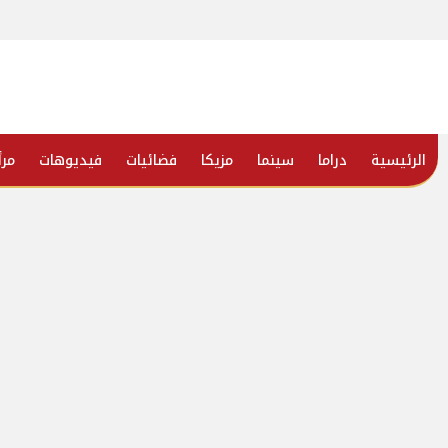
الرئيسية
دراما
سينما
مزيكا
فضائيات
فيديوهات
مرأ