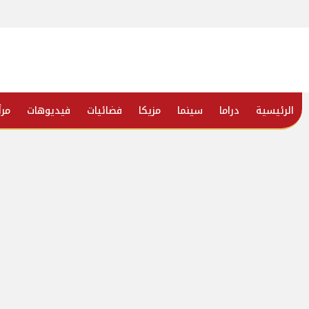
الرئيسية
دراما
سينما
مزيكا
فضائيات
فيديوهات
مرأ