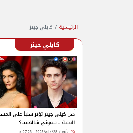
الرئيسية
كايلي جينز
كايلي جينز
هل كيلي جينر تؤثر سلباً على المسي
الفنية لـ تيموثي شالاميت؟
الأربعاء 28/مايو/2025 - 07:23 م