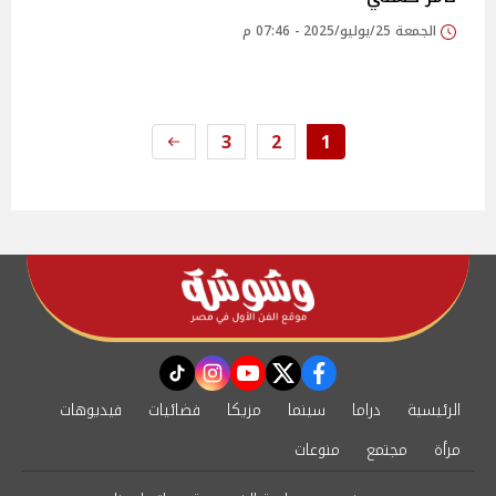
الجمعة 25/يوليو/2025 - 07:46 م
3
2
1
instagram
tiktok
youtube
twitter
facebook
الرئيسية
دراما
سينما
مزيكا
فضائيات
فيديوهات
مرأة
مجتمع
منوعات