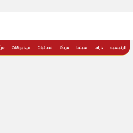
الرئيسية
دراما
سينما
مزيكا
فضائيات
فيديوهات
مرأ