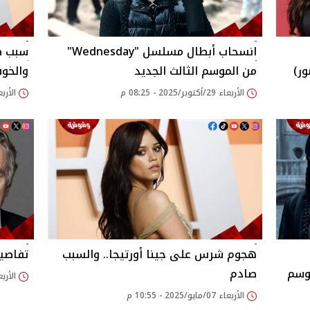
انسحاب أبطال مسلسل "Wednesday"
سبب صا
ر)
من الموسم الثالث الجديد
والخو
الأربعاء 29/أكتوبر/2025 - 08:25 م
الأربعاء 20/أغسطس/25
هجوم شرس على جينا أورتيجا.. والسبب
تفاصيل
لموسم
صادم
الأربعاء 07/مايو/25
الأربعاء 07/مايو/2025 - 10:55 م