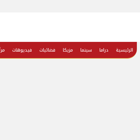
الرئيسية
دراما
سينما
مزيكا
فضائيات
فيديوهات
مرأ