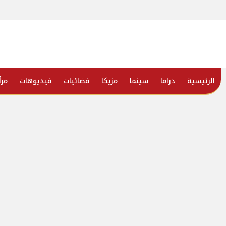
الرئيسية
دراما
سينما
مزيكا
فضائيات
فيديوهات
مرأ