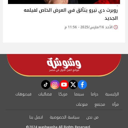
روبرت دي نيرو يتألق في العرض الخاص لفيلمه
الجديد
الأحد 16/مارس/2025 - 11:56 م
instagram
tiktok
youtube
twitter
facebook
الرئيسية
دراما
سينما
مزيكا
فضائيات
فيديوهات
مرأة
مجتمع
منوعات
من نحن
سياسة الخصوصية
اتصل بنا
©2024 washwasha All Rights Reserved.