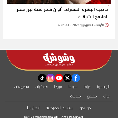
جاذبية البشرة السمراء.. ألوان شعر غنية تبرز سحر
الملامح الشرقية
الأربعاء 03/يونيو/2026 - 05:33 م
instagram
tiktok
youtube
twitter
facebook
الرئيسية
دراما
سينما
مزيكا
فضائيات
فيديوهات
مرأة
مجتمع
منوعات
من نحن
سياسة الخصوصية
اتصل بنا
©2024 washwasha All Rights Reserved.