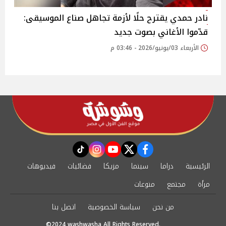
نادر حمدي يقترح حلًا لأزمة تجاهل صناع الموسيقى:
قدّموا الأغاني بصوت جديد
الأربعاء 03/يونيو/2026 - 03:46 م
instagram
tiktok
youtube
twitter
facebook
الرئيسية
دراما
سينما
مزيكا
فضائيات
فيديوهات
مرأة
مجتمع
منوعات
من نحن
سياسة الخصوصية
اتصل بنا
©2024 washwasha All Rights Reserved.