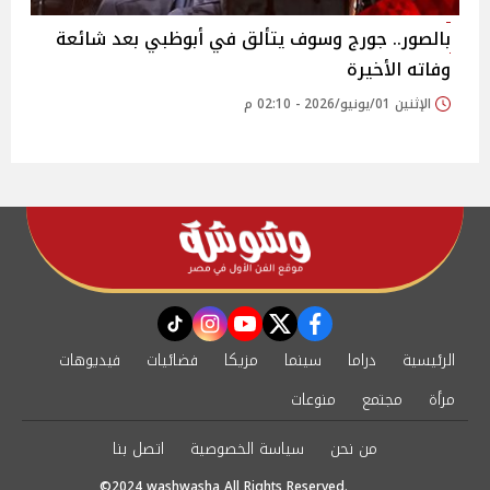
بالصور.. جورج وسوف يتألق في أبوظبي بعد شائعة
وفاته الأخيرة
الإثنين 01/يونيو/2026 - 02:10 م
instagram
tiktok
youtube
twitter
facebook
الرئيسية
دراما
سينما
مزيكا
فضائيات
فيديوهات
مرأة
مجتمع
منوعات
من نحن
سياسة الخصوصية
اتصل بنا
©2024 washwasha All Rights Reserved.