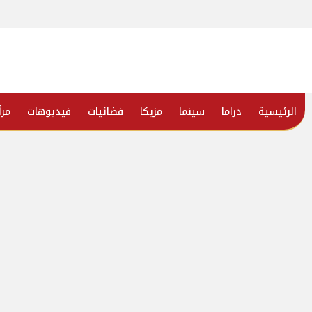
الرئيسية
دراما
سينما
مزيكا
فضائيات
فيديوهات
مرأ