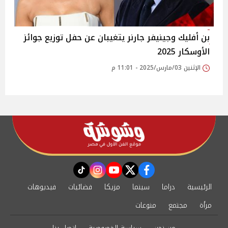
بن أفليك وجينيفر جارنر يتغيبان عن حفل توزيع جوائز
الأوسكار 2025
الإثنين 03/مارس/2025 - 11:01 م
instagram
tiktok
youtube
twitter
facebook
الرئيسية
دراما
سينما
مزيكا
فضائيات
فيديوهات
مرأة
مجتمع
منوعات