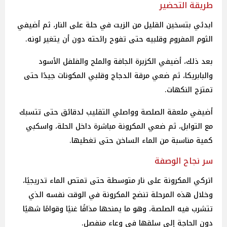
طريقة التحضير
ابدئي بتسخين القليل من الزيت في حلة على النار، ثم أضيفي
الثوم المفروم وقلبيه حتى تفوح رائحته دون أن يتغير لونه.
بعد ذلك، أضيفي الكزبرة الجافة والملح والفلفل الأسود
والبابريكا، ثم ضعي مرقة الدجاج وقلبي المكونات جيدًا حتى
تمتزج النكهات.
أضيفي ملعقة الصلصة وواصلي التقليب لدقائق حتى تتسبك
مع التوابل، ثم ضعي المكرونة مباشرة داخل الحلة، واسكبي
كمية مناسبة من الماء الساخن حتى تغطيها.
سر نجاح الوصفة
اتركي المكرونة على نار متوسطة حتى تمتص الماء تدريجيًا،
وخلال هذه المرحلة تنضج المكرونة في الوقت نفسه الذي
تتشرب فيه الصلصة، وهو ما يمنحها مذاقًا غنيًا وقوامًا شهيًا
دون الحاجة إلى سلقها في وعاء منفصل.