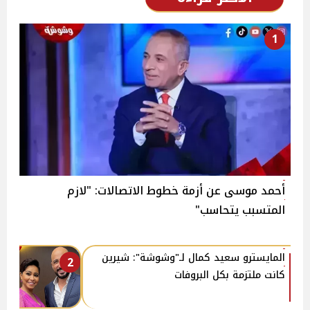
1
أحمد موسى عن أزمة خطوط الاتصالات: "لازم
المتسبب يتحاسب"
المايسترو سعيد كمال لـ"وشوشة": شيرين
2
كانت ملتزمة بكل البروفات