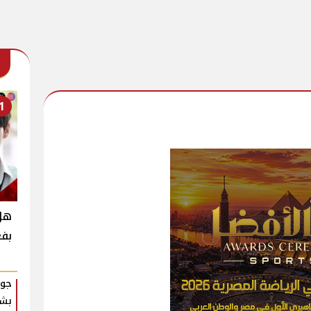
1
بفع
جوا
بشك