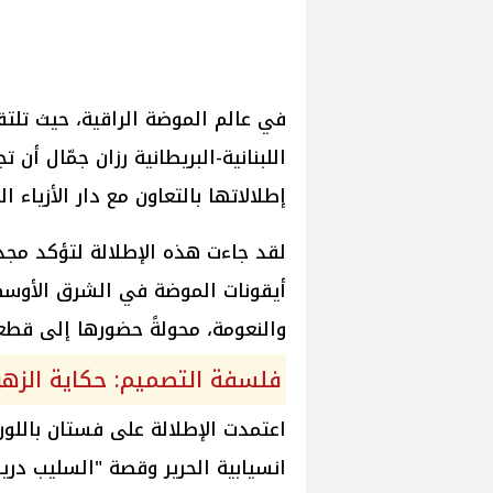
في عالم الموضة الراقية، حيث تلتق
اللبنانية-البريطانية رزان جمّال أ
إطلالاتها بالتعاون مع دار الأزياء ا
لقد جاءت هذه الإطلالة لتؤكد مجدد
أيقونات الموضة في الشرق الأوسط
والنعومة، محولةً حضورها إلى قطعة
فلسفة التصميم: حكاية الزهور
اعتمدت الإطلالة على فستان باللو
انسيابية الحرير وقصة "السليب دري