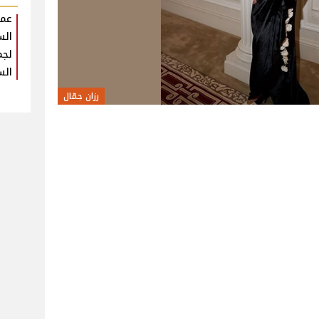
عمر
الس
لجم
الس
رزان جمّال