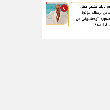
و دياب يفتتح حفل
6
احل برسالة مؤثرة
هوره: “وحشتوني من
نة للسنة”