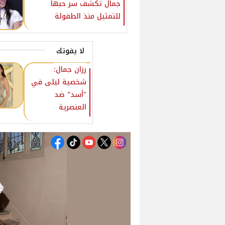
جمال تكشف سر حبها
للتمثيل منذ الطفولة
لا يفوتك
رزان جمال:
شخصية ليلى في
"أسد" ضد
العنصرية