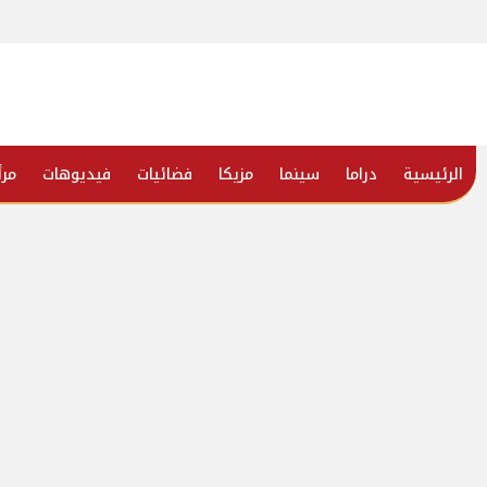
الرئيسية
دراما
سينما
مزيكا
فضائيات
فيديوهات
مرأ