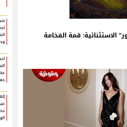
شير
لجم
ر" الاستثنائية: قمة الفخامة
الش
وحش
لجي
الب
عظي
حقي
إله
عبد
حضو
الو