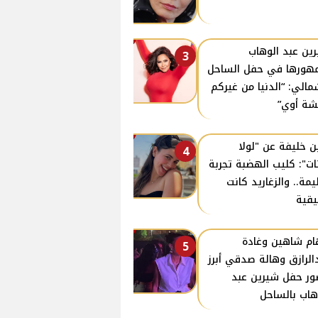
ين عبد الوهاب
3
هورها في حفل الساحل
مالي: “الدنيا من غيركم
ة أوي”
ن خليفة عن "لولا
4
نات": كليب الهضبة تجربة
مة.. والزغاريد كانت
قية
ام شاهين وغادة
5
الرازق وهالة صدقي أبرز
ر حفل شيرين عبد
هاب بالساحل