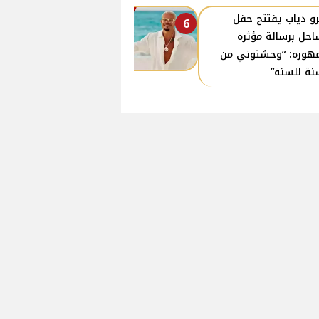
و دياب يفتتح حفل
6
احل برسالة مؤثرة
هوره: “وحشتوني من
نة للسنة”