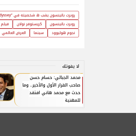
روبرت باتينسون يشب ه شخصيته في “The Odyssey” بدوره في “Twilight” أبحث عن التحديات المختلفة
روبرت باتينسون
كريستوفر نولان
فيلم The Odyssey
نجوم هوليوود
سينما
العرض العالمي
لا يفوتك
محمد الجبالي: حسام حسن
صاحب القرار الأول والأخير.. وما
حدث مع محمد هاني افتقد
للمهنية