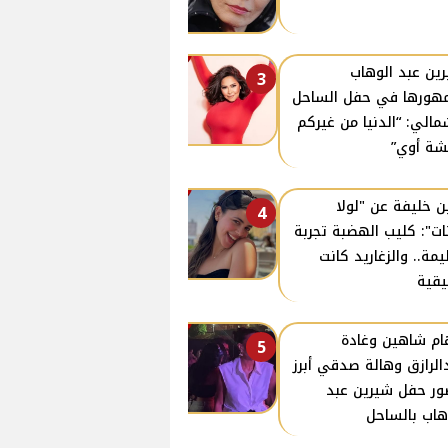
ين عبد الوهاب
3
هورها في حفل الساحل
مالي: “الدنيا من غيركم
ة أوي”
ن خليفة عن "لولا
4
نات": كليب الهضبة تجربة
مة.. والزغاريد كانت
قية
ام شاهين وغادة
5
الرازق وهالة صدقي أبرز
ر حفل شيرين عبد
هاب بالساحل