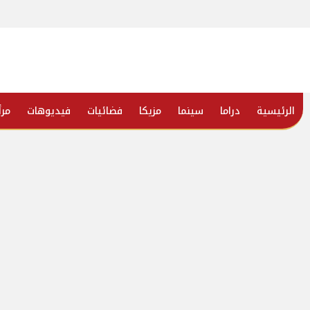
الرئيسية
دراما
سينما
مزيكا
فضائيات
فيديوهات
مرأ