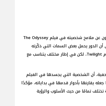
كشف النجم العالمي روبرت باتينسون عن ملامح شخصيته في فيلم The Odyssey
ى أن الدور يحمل بعض السمات التي ذكّرته
بشخصية “جاكوب” في سلسلة أفلام Twilight، لكن في إطار مختلف يتناسب مع
حفية، أن الشخصية التي يجسدها في الفيلم
ا جعله يقارنها بأدوار قدمها في بداياته، مؤكدًا
 تختلف تمامًا من حيث الأسلوب والرؤية