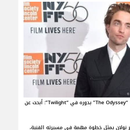
روبرت باتينسون يشبّه شخصيته في “The Odyssey” بدوره في “Twilight”: أبحث عن
ر نولان يمثل خطوة مهمة في مسيرته الفنية،