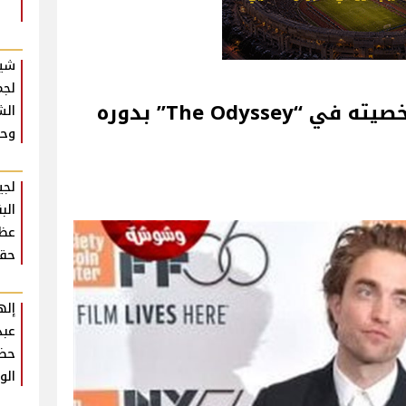
شير
لجم
روبرت باتينسون يشبّه شخصيته في “The Odyssey” بدوره
الش
وحش
لجي
الب
عظي
حقي
إله
عبد
حضو
الو