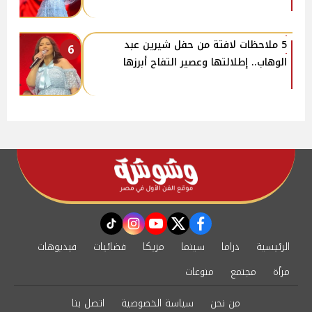
5 ملاحظات لافتة من حفل شيرين عبد
6
الوهاب.. إطلالتها وعصير التفاح أبرزها
instagram
tiktok
youtube
twitter
facebook
الرئيسية
دراما
سينما
مزيكا
فضائيات
فيديوهات
مرأة
مجتمع
منوعات
من نحن
سياسة الخصوصية
اتصل بنا