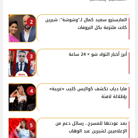
المايسترو سعيد كمال لـ"وشوشة": شيرين
2
كانت ملتزمة بكل البروفات
أبرز أخبار التوك شو × 24 ساعة
3
مايا دياب تكشف كواليس كليب «غريبة»
4
بإطلالة لافتة
بعد عودتها للمسرح.. رسائل دعم من
5
الإعلاميين لشيرين عبد الوهاب