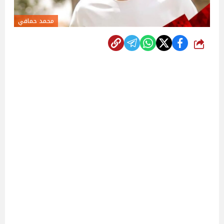
محمد حماقي
شارك