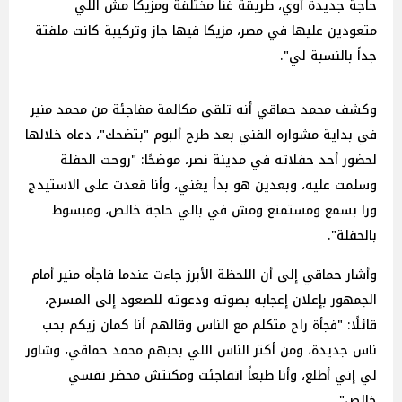
حاجة جديدة أوي، طريقة غنا مختلفة ومزيكا مش اللي
متعودين عليها في مصر، مزيكا فيها جاز وتركيبة كانت ملفتة
جداً بالنسبة لي".
وكشف محمد حماقي أنه تلقى مكالمة مفاجئة من محمد منير
في بداية مشواره الفني بعد طرح ألبوم "بتضحك"، دعاه خلالها
لحضور أحد حفلاته في مدينة نصر، موضحًا: "روحت الحفلة
وسلمت عليه، وبعدين هو بدأ يغني، وأنا قعدت على الاستيدج
ورا بسمع ومستمتع ومش في بالي حاجة خالص، ومبسوط
بالحفلة".
وأشار حماقي إلى أن اللحظة الأبرز جاءت عندما فاجأه منير أمام
الجمهور بإعلان إعجابه بصوته ودعوته للصعود إلى المسرح،
قائلًا: "فجأة راح متكلم مع الناس وقالهم أنا كمان زيكم بحب
ناس جديدة، ومن أكتر الناس اللي بحبهم محمد حماقي، وشاور
لي إني أطلع، وأنا طبعاً اتفاجئت ومكنتش محضر نفسي
خالص".