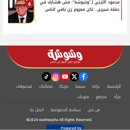
محمود الليثي لـ"وشوشة": مش هشارك في
6
حفلة شيرين.. لكن معزوم زي باقي الناس
instagram
tiktok
youtube
twitter
facebook
الرئيسية
دراما
سينما
مزيكا
فضائيات
فيديوهات
مرأة
مجتمع
منوعات
من نحن
سياسة الخصوصية
اتصل بنا
©2024 washwasha All Rights Reserved.
Powered by