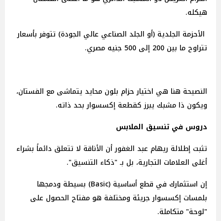
هيكله.
الأحزمة الجلدية (أو الجلد الصناعي عالي الجودة) تتوفر بأسعار
تتراوح ما بين 200 إلى 500 جنيه
مصري.
النصيحة هنا هي اختيار حزام بلون محايد يتماشى مع الفستان،
ويكون ذا مشبك يبرز كقطعة إكسسوار بحد ذاته.
دروس في تنسيق الملابس
تثبت إطلالة ريهام عبد الغفور أن الأناقة لا تتعلق دائماً بشراء
أغلى العلامات التجارية، بل بـ "ذكاء التنسيق".
إن استثمارك في قطع أساسية (Basic) بسيطة ودمجها
بلمسات إكسسوار جريئة ومختلفة هو مفتاح الحصول على
"لوحة" متكاملة.