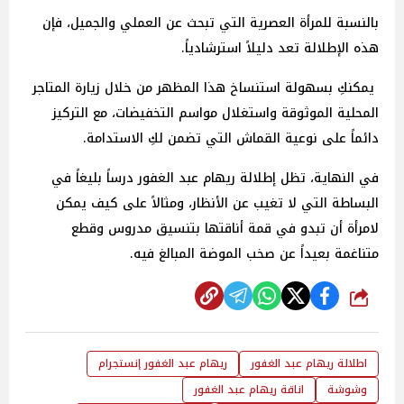
بالنسبة للمرأة العصرية التي تبحث عن العملي والجميل، فإن
هذه الإطلالة تعد دليلاً استرشادياً.
يمكنكِ بسهولة استنساخ هذا المظهر من خلال زيارة المتاجر
المحلية الموثوقة واستغلال مواسم التخفيضات، مع التركيز
دائماً على نوعية القماش التي تضمن لكِ الاستدامة.
في النهاية، تظل إطلالة ريهام عبد الغفور درساً بليغاً في
البساطة التي لا تغيب عن الأنظار، ومثالاً على كيف يمكن
لامرأة أن تبدو في قمة أناقتها بتنسيق مدروس وقطع
متناغمة بعيداً عن صخب الموضة المبالغ فيه.
شارك
اطلالة ريهام عبد الغفور
ريهام عبد الغفور إنستجرام
وشوشة
اناقة ريهام عبد الغفور