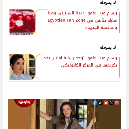
لا يفوتك
ريهام عبد الغفور ودينا الشربيني وصبا
مبارك يتألقن في Egyptian Fan Zone
بالعاصمة الجديدة
لا يفوتك
ريهام عبد الغفور توجه رسالة امتنان بعد
تكريمها في المركز الكاثوليكي