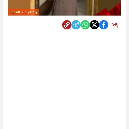
ريهام عبد الغفور
شارك