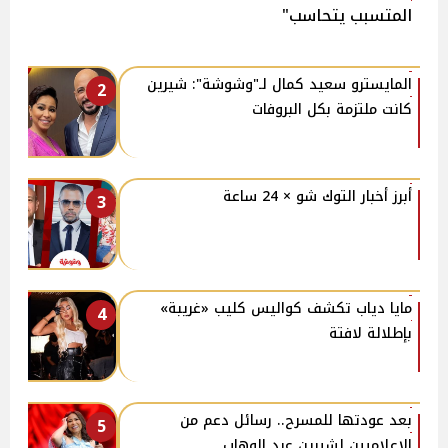
المتسبب يتحاسب"
المايسترو سعيد كمال لـ"وشوشة": شيرين
2
كانت ملتزمة بكل البروفات
أبرز أخبار التوك شو × 24 ساعة
3
مايا دياب تكشف كواليس كليب «غريبة»
4
بإطلالة لافتة
بعد عودتها للمسرح.. رسائل دعم من
5
الإعلاميين لشيرين عبد الوهاب