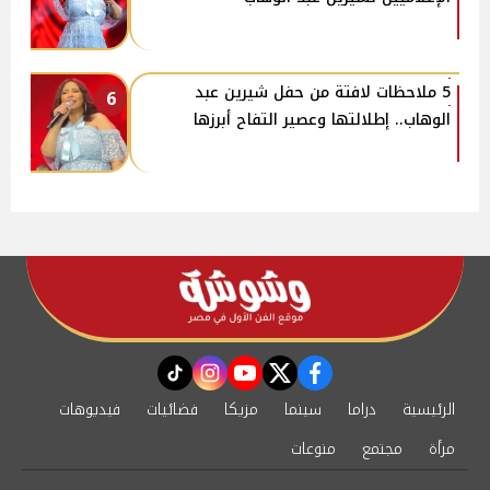
5 ملاحظات لافتة من حفل شيرين عبد
6
الوهاب.. إطلالتها وعصير التفاح أبرزها
instagram
tiktok
youtube
twitter
facebook
الرئيسية
دراما
سينما
مزيكا
فضائيات
فيديوهات
مرأة
مجتمع
منوعات