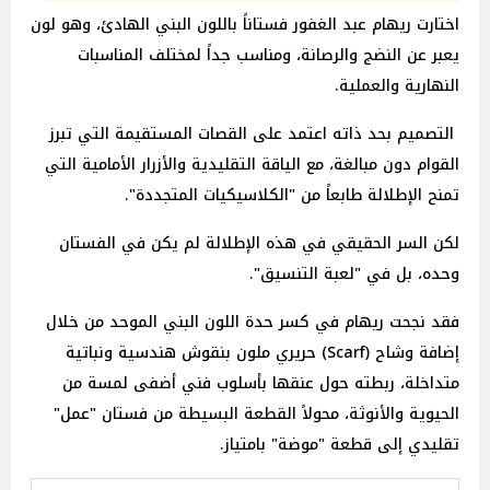
اختارت ريهام عبد الغفور فستاناً باللون البني الهادئ، وهو لون
يعبر عن النضج والرصانة، ومناسب جداً لمختلف المناسبات
النهارية والعملية.
التصميم بحد ذاته اعتمد على القصات المستقيمة التي تبرز
القوام دون مبالغة، مع الياقة التقليدية والأزرار الأمامية التي
تمنح الإطلالة طابعاً من "الكلاسيكيات المتجددة".
لكن السر الحقيقي في هذه الإطلالة لم يكن في الفستان
وحده، بل في "لعبة التنسيق".
فقد نجحت ريهام في كسر حدة اللون البني الموحد من خلال
إضافة وشاح (Scarf) حريري ملون بنقوش هندسية ونباتية
متداخلة، ربطته حول عنقها بأسلوب فني أضفى لمسة من
الحيوية والأنوثة، محولاً القطعة البسيطة من فستان "عمل"
تقليدي إلى قطعة "موضة" بامتياز.