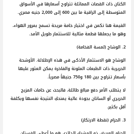
الكتان ذات القصات المماثلة تتراوح أسعارها في الأسواق
المتوسطة إلى الراقية ما بين 600 إلى 2,000 جنيه
مصري.
القيمة هنا تكمن في اختيار خامة مريحة تسمح بمرور الهواء،
وهو ما يجعلها قطعة مثالية للاستثمار طويل الأمد.
2. الوشاح (لمسة الفخامة)
الوشاح هو الاستثمار الأذكى في هذه الإطلالة. الأوشحة
الحريرية ذات الطبعات الملونة والفاخرة يمكن العثور عليها
بأسعار تتراوح بين 180 و750
جنيهاً
مصرياً.
لا يتطلب الأمر دفع مبالغ طائلة، فالبحث عن خامات المزيج
الحريري أو الساتان بجودة عالية يمنحكِ النتيجة نفسها وبكلفة
أقل بكثير.
3. الحزام (نقطة الارتكاز)
الحزام العريض ذو المشبك الدائري هو ما أعطى الفستان