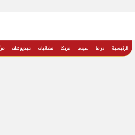
الرئيسية
دراما
سينما
مزيكا
فضائيات
فيديوهات
مرأ