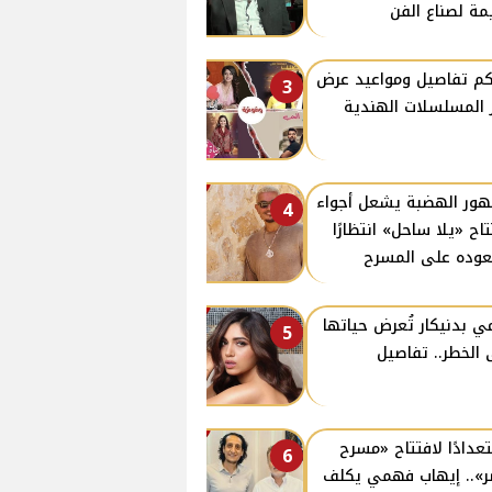
مة لصناع الفن
كم تفاصيل ومواعيد عرض
3
ز المسلسلات الهندية
ور الهضبة يشعل أجواء
4
تاح «يلا ساحل» انتظارًا
وده على المسرح
ي بدنيكار تُعرض حياتها
5
 الخطر.. تفاصيل
عدادًا لافتتاح «مسرح
6
».. إيهاب فهمي يكلف