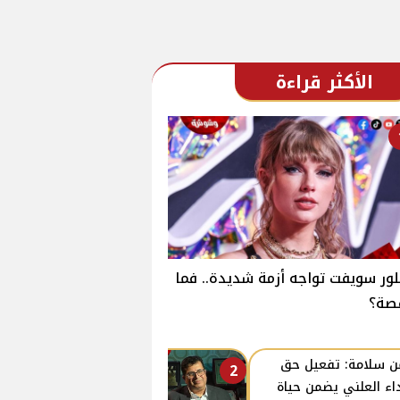
الأكثر قراءة
لور سويفت تواجه أزمة شديدة.. فما
صة؟
ن سلامة: تفعيل حق
2
داء العلني يضمن حياة