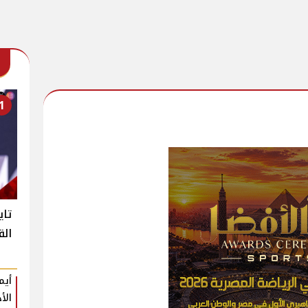
1
تاي
الق
أيم
الأ