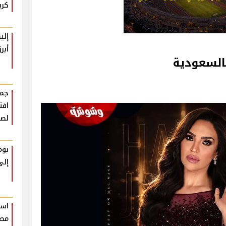
كري
إلي
أبر
السعودية
جمه
افت
لصع
بوم
إلى
است
مصر