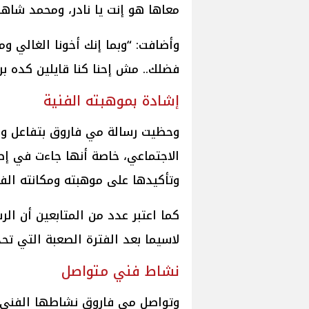
معاها هو إنت يا نادر، ومحمد شاهد
وأضافت: “وبما إنك أخونا الغالي ومب
فضلك.. مش إحنا كنا قايلين كده بر
إشادة بموهبته الفنية
وحظيت رسالة مي فاروق بتفاعل وا
الاجتماعي، خاصة أنها جاءت في إط
وتأكيدها على موهبته ومكانته الفن
كما اعتبر عدد من المتابعين أن الر
لاسيما بعد الفترة الصعبة التي تحد
نشاط فني متواصل
وتواصل مي فاروق نشاطها الفني خلا