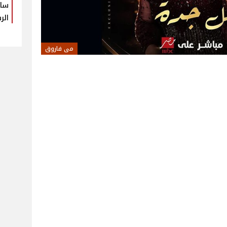
سام
الر
مى فاروق