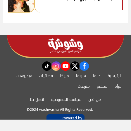
instagram
tiktok
youtube
twitter
facebook
الرئيسية
دراما
سينما
مزيكا
فضائيات
فيديوهات
مرأة
مجتمع
منوعات
من نحن
سياسة الخصوصية
اتصل بنا
©2024 washwasha All Rights Reserved.
Powered by