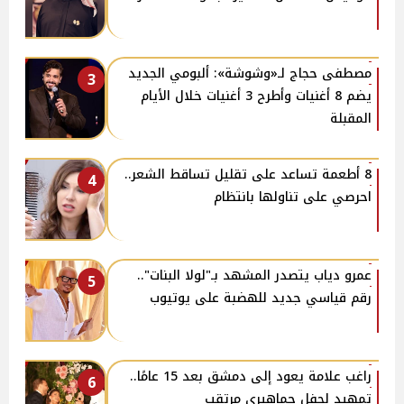
مصطفى حجاج لـ«وشوشة»: ألبومي الجديد
3
يضم 8 أغنيات وأطرح 3 أغنيات خلال الأيام
المقبلة
8 أطعمة تساعد على تقليل تساقط الشعر..
4
احرصي على تناولها بانتظام
عمرو دياب يتصدر المشهد بـ"لولا البنات"..
5
رقم قياسي جديد للهضبة على يوتيوب
راغب علامة يعود إلى دمشق بعد 15 عامًا..
6
تمهيد لحفل جماهيري مرتقب