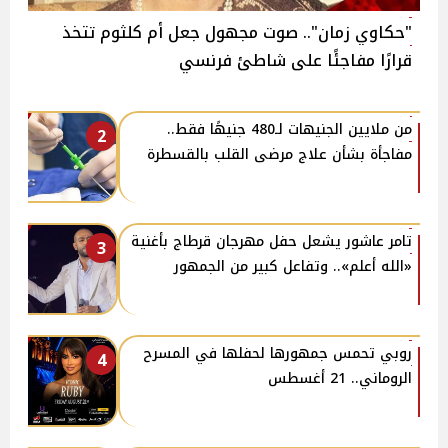
"حكاوي زمان".. صوت مجهول جعل أم كلثوم تتخذ
قرارًا مفاجئًا على شاطئ فرنسي
من ملايين الجنيهات لـ480 جنيهًا فقط..
2
مفاجأة بشأن علاج مرضى القلب بالقسطرة
تامر عاشور يشعل حفل مهرجان قرطاج بأغنية
3
«الله أعلم».. وتفاعل كبير من الجمهور
روبي تحمس جمهورها لحفلها في المسرح
4
الروماني.. 21 أغسطس