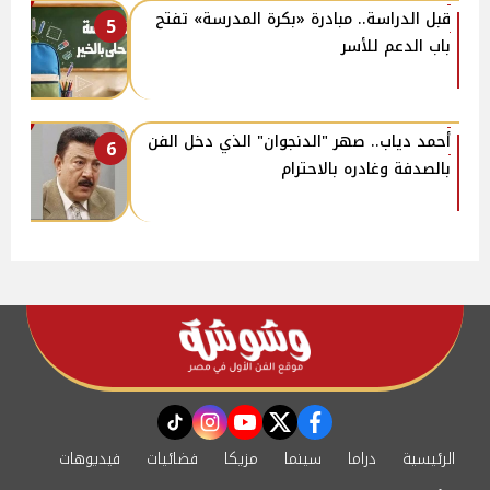
قبل الدراسة.. مبادرة «بكرة المدرسة» تفتح
5
باب الدعم للأسر
أحمد دياب.. صهر "الدنجوان" الذي دخل الفن
6
بالصدفة وغادره بالاحترام
instagram
tiktok
youtube
twitter
facebook
الرئيسية
دراما
سينما
مزيكا
فضائيات
فيديوهات