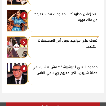
بعد إعلان خطوبتها.. معلومات قد لا تعرفها
4
عن ملك قورة
تعرف على مواعيد عرض أبرز المسلسلات
5
الهندية
محمود الليثي لـ"وشوشة": مش هشارك في
6
حفلة شيرين.. لكن معزوم زي باقي الناس