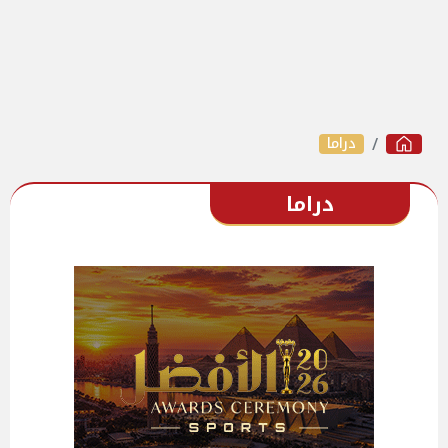
دراما
دراما