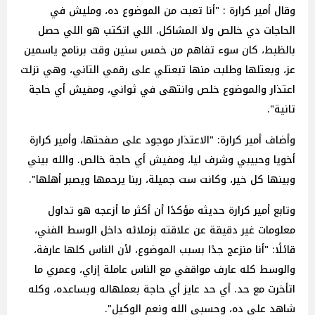
وقال أمير كرارة : "أنا تعبت من الموضوع ده، ومليش في
الحاجات دي خالص ولا المشاكل. اللي اتكتب هو اللي حصل
بالظبط، كان سوء تفاهم من خمس سنين وقت برنامج ياسمين
عز، وبعتلها وطلبت منها تبعتلي على رقمي التاني، وهي نزلت
اعتذار والموضوع خلص وانتهى في ثواني، ومفيش أي حاجة
تانية".
وأضاف أمير كرارة: "الاعتذار موجود على صفحتها، وأمير كرارة
أخويا وحبيبي وشرف ليا، ومفيش أي حاجة خالص. والله بيني
وبينها كل خير، وكانت ست جميلة، ربنا يرحمها ويصبر أهلها".
وتابع أمير كرارة حديثه مؤكدًا أن أكثر ما أزعجه هو تداول
معلومات غير دقيقة عن علاقته بزملائه داخل الوسط الفني،
قائلًا: "أنا منزعج جدًا بسبب الموضوع، لأن الناس كلها عارفة،
والوسط كله عارف مواقفي مع الناس عاملة إزاي، وعمري ما
اتأخرت مع حد. أي حد عايز أي حاجة بعملهاله وبساعده، وكله
شاهد على ده، وحسبي الله ونعم الوكيل".