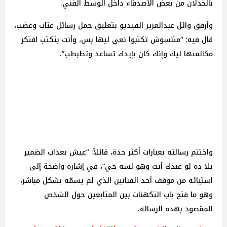
بالخذلان من بعض الأصدقاء داخل الوسط الفني.
وأرفق وائل عبدالعزيز الفيديو بتعليق حمل رسائل عتاب وغضب،
قال فيه: “متنسوش تكتبوا نعي ليها بس، وأنت بتكتب افتكر
مكالمتها ليك وإنك كان بإيدك تساعد وتطبطب”.
واختتم رسالته بعبارات أكثر حدة، قائلاً: “عيش بعذاب الضمير
يلا ده لو عندك أنت وهو لسه حي”، في إشارة واضحة إلى
استيائه من موقف أحد الفنانين الذي لم يسمّه بشكل مباشر،
وهو ما فتح باب التكهنات بين المتابعين حول الشخص
المقصود بهذه الرسالة.