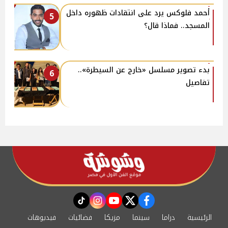
أحمد فلوكس يرد على انتقادات ظهوره داخل
5
المسجد.. فماذا قال؟
بدء تصوير مسلسل «خارج عن السيطرة»..
6
تفاصيل
instagram
tiktok
youtube
twitter
facebook
الرئيسية
دراما
سينما
مزيكا
فضائيات
فيديوهات