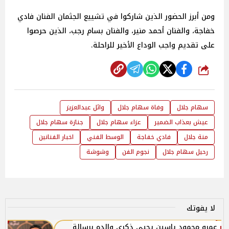
ومن أبرز الحضور الذين شاركوا في تشييع الجثمان الفنان فادي
خفاجة، والفنان أحمد منير، والفنان بسام رجب، الذين حرصوا
على تقديم واجب الوداع الأخير للراحلة.
شارك
سهام جلال
وفاة سهام جلال
وائل عبدالعزيز
عيش بعذاب الضمير
عزاء سهام جلال
جنازة سهام جلال
منة جلال
فادي خفاجة
الوسط الفني
اخبار الفنانين
رحيل سهام جلال
نجوم الفن
وشوشة
لا يفوتك
عمرو محمود ياسين يحيي ذكرى والده برسالة