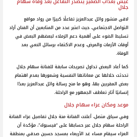
عيش بعذاب الضمير يتصدر التفاعل بعد وفاة سهام
جلال
لاقى منشور وائل عبدالعزيز تفاعلًا كبيرًا من رواد مواقع
التواصل الاجتماعي، حيث اعتبر عدد من المتابعين أن الفنان أراد
تسليط الضوء على أهمية دعم الزملاء لبعضهم البعض في
أوقات الأزمات والمرض، وعدم الاكتفاء برسائل النعي بعد
الوفاة.
كما أعاد البعض تداول تصريحات سابقة للفنانة سهام جلال
تحدثت خلالها عن معاناتها النفسية وشعورها بعدم اهتمام
بعض المقربين بها، وهو ما منح رسالة وائل عبدالعزيز بعدًا
إنسانيًا أثار تعاطف الجمهور مع الراحلة.
موعد ومكان عزاء سهام جلال
وفي سياق متصل، أعلنت الفنانة منة جلال تفاصيل عزاء الفنانة
الراحلة سهام جلال عبر حسابها على “فيسبوك”، مؤكدة أن
العزاء سيقام مساء غد الأربعاء بمسجد حسين صدقي بمنطقة