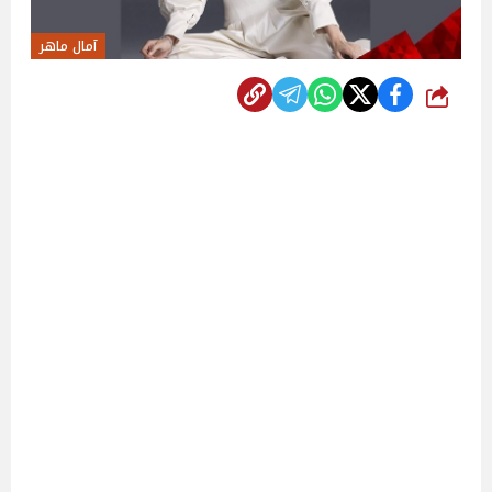
آمال ماهر
شارك