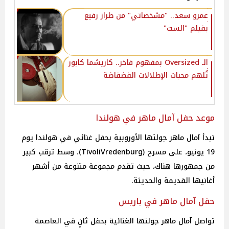
عمرو سعد.. ​"مشخصاتي" من طراز رفيع
بفيلم "الست"
الـ Oversized بمفهوم فاخر.. كاريشما كابور
تُلهم محبات الإطلالات الفضفاضة
موعد حفل آمال ماهر في هولندا
تبدأ آمال ماهر جولتها الأوروبية بحفل غنائي في هولندا يوم
19 يونيو، على مسرح (TivoliVredenburg)، وسط ترقب كبير
من جمهورها هناك، حيث تقدم مجموعة متنوعة من أشهر
أغانيها القديمة والحديثة.
حفل آمال ماهر في باريس
تواصل آمال ماهر جولتها الغنائية بحفل ثانٍ في العاصمة