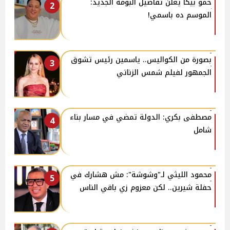
حمو بيكا يعلن تفاصيل ألبومه الجديد:
2
الموسم ده باسمي!
بصورة من الكواليس.. ياسمين رئيس تشوق
3
الجمهور لفيلم شمس الزناتي
مصطفى بكري: الدولة تمضي في مسار بناء
4
شامل
محمود الليثي لـ"وشوشة": مش هشارك في
5
حفلة شيرين.. لكن معزوم زي باقي الناس