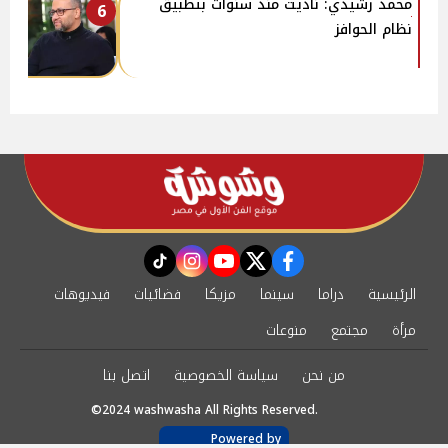
محمد رشيدي: ناديت منذ سنوات بتطبيق
6
نظام الحوافز
instagram
tiktok
youtube
twitter
facebook
الرئيسية
دراما
سينما
مزيكا
فضائيات
فيديوهات
مرأة
مجتمع
منوعات
من نحن
سياسة الخصوصية
اتصل بنا
©2024 washwasha All Rights Reserved.
Powered by