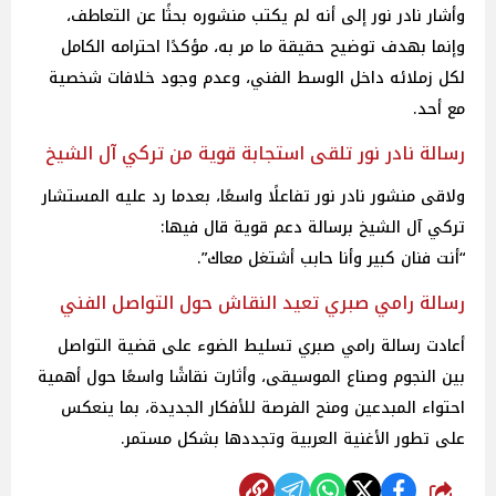
وأشار نادر نور إلى أنه لم يكتب منشوره بحثًا عن التعاطف،
وإنما بهدف توضيح حقيقة ما مر به، مؤكدًا احترامه الكامل
لكل زملائه داخل الوسط الفني، وعدم وجود خلافات شخصية
مع أحد.
رسالة نادر نور تلقى استجابة قوية من تركي آل الشيخ
ولاقى منشور نادر نور تفاعلًا واسعًا، بعدما رد عليه المستشار
تركي آل الشيخ برسالة دعم قوية قال فيها:
“أنت فنان كبير وأنا حابب أشتغل معاك”.
رسالة رامي صبري تعيد النقاش حول التواصل الفني
أعادت رسالة رامي صبري تسليط الضوء على قضية التواصل
بين النجوم وصناع الموسيقى، وأثارت نقاشًا واسعًا حول أهمية
احتواء المبدعين ومنح الفرصة للأفكار الجديدة، بما ينعكس
على تطور الأغنية العربية وتجددها بشكل مستمر.