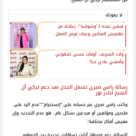
لا يفوتك
فيفي عبده لـ"وشوشة": زعلانة من
تهميش الفنانين وغياب فرص العمل
ولاء الشريف: أوقات بنسى تليفوني
وأمشي عادي جدًا
رسالة رامي صبري تشعل الجدل بعد دعم تركي آل
الشيخ لنادر نور
وكتب رامي صبري عبر حسابه على “إنستجرام”:“عدم الرد على
ملحنين ومؤلفين أو مبدعين بشكل عام.. هو عدم التجديد وإن
مفيش أفكار مختلفة”.
الرسالة، رغم قصرها، أثارت تساؤلات عديدة بين الجمهور