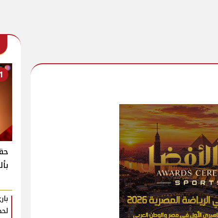
1
حقي
بأل
بار
لحظ