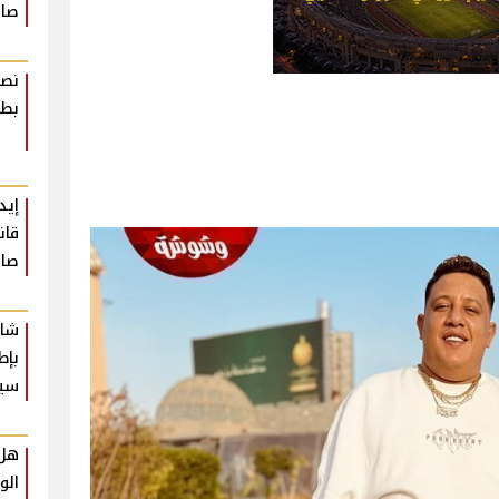
صاد
نصا
بطر
إيد
قان
صاد
شار
بإط
سي
هل 
الو