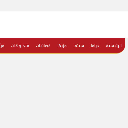
الرئيسية
دراما
سينما
مزيكا
فضائيات
فيديوهات
مرأ