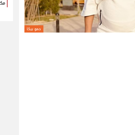
مكو
حمو بيكا