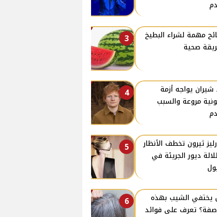
م
ئح مهمة لشراء البطيخ
3
يقة صحية
 شيران يواجه أزمة
4
ونية مروعة والسبب
م
ليز ثيرون تخطف الأنظار
5
لالة ديور الجريئة في
ول
يختفي الشيب بهذه
6
صفة؟ تعرف على فوائد