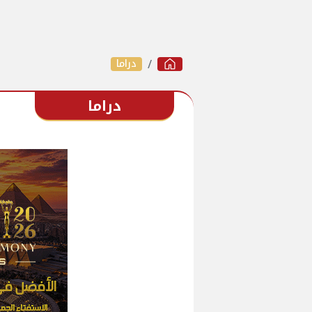
دراما
دراما