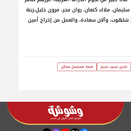
 سليمان، ملاك كنعان، روان مجر، مروى خليل،زينة
ج شلهوب، وآلان سعادة، والعمل من إخراج أمين
نادين نسيب نجيم
قصة مسلسل ممكن