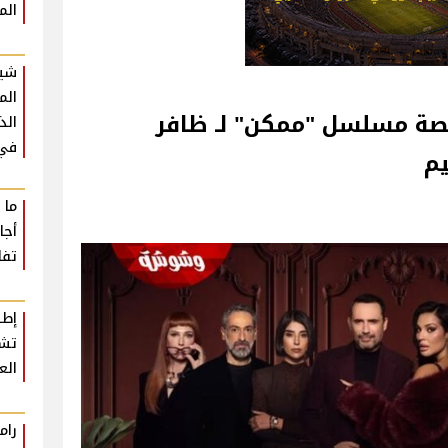
الم
شير
الم
قصة مسلسل "ممكن" لـ ظافر
الذ
في 
يم
ما 
تفا
إطل
تشع
الع
رام