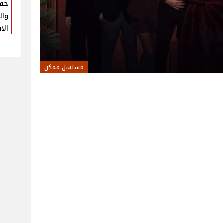
حفل
وال
الا
مسلسل ممكن