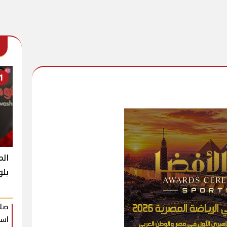
1
الم
بلو
صلا
است