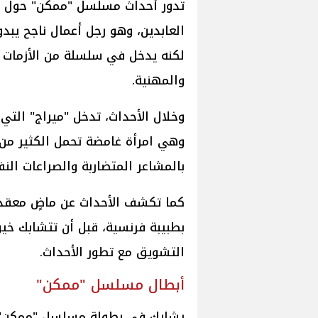
تدور أحداث مسلسل "ممكن" حول "
العابدين، وهو رجل أعمال ناجح يبد
لكنه يدخل في سلسلة من الأزمات و
والمهنية.
وخلال الأحداث، تدخل "ميراج" التي
وهي امرأة غامضة تحمل الكثير من ال
بالمشاعر المتضاربة والصراعات الن
كما تكشف الأحداث عن ماضٍ معقد ف
بطبيبة فرنسية، قبل أن تتشابك خيو
التشويق مع تطور الأحداث.
أبطال مسلسل "ممكن"
يشارك في بطولة مسلسل "ممكن" عدد