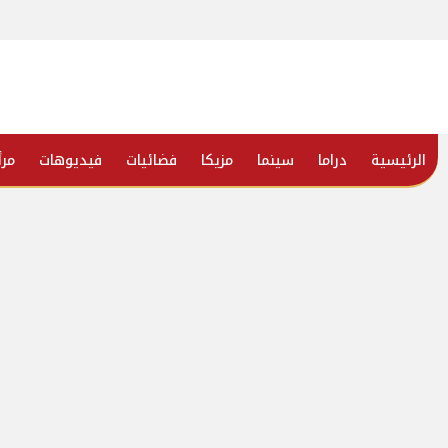
الرئيسية
دراما
سينما
مزيكا
فضائيات
فيديوهات
مرأ