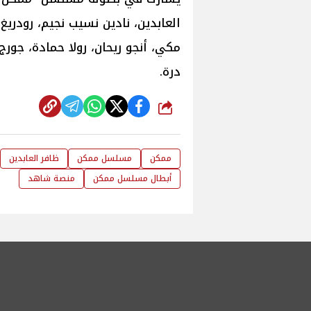
العابدين، نادين نسيب نجيم، رودريغ
مكي، أنجو ريحان، رولا حمادة، جور
درة.
شارك
ممكن
مسلسل ممكن
ظافر العابدين
أبطال مسلسل ممكن
منصة شاهد