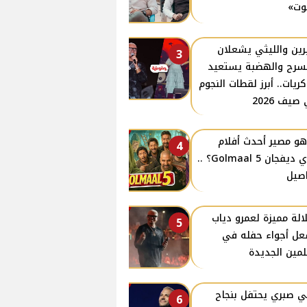
وت»
ين والليثي يشعلان
3
سرح والهضبة يستعيد
كريات.. أبرز لقطات النجوم
صيف 2026
هو مصير أحدث أفلام
4
أجاي ديفجان Golmaal 5؟ ..
صيل
الة مميزة لعمرو دياب
5
ل أجواء حفله في
لمين الجديدة
ي صبري يحتفل بنجاح
6