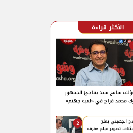
الأكثر قراءة
ؤلف سامح سند يفاجئ الجمهور
ك محمد فراج في «لعبة جهنم»
ح الجهيني يعلن
2
ئناف تصوير فيلم «فرقة