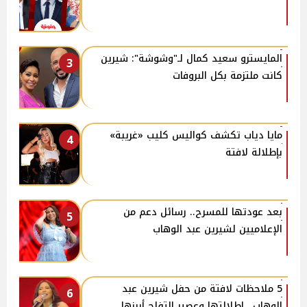
المايسترو سعيد كمال لـ"وشوشة": شيرين
3
كانت ملتزمة بكل البروفات
مايا دياب تكشف كواليس كليب «غريبة»
4
بإطلالة لافتة
بعد عودتها للمسرح.. رسائل دعم من
5
الإعلاميين لشيرين عبد الوهاب
5 ملاحظات لافتة من حفل شيرين عبد
6
الوهاب.. إطلالتها وعصير التفاح أبرزها