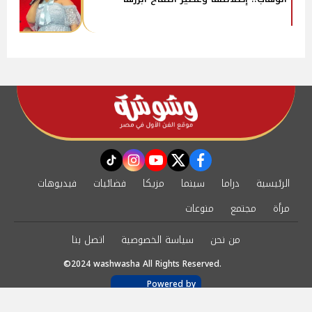
instagram
tiktok
youtube
twitter
facebook
الرئيسية
دراما
سينما
مزيكا
فضائيات
فيديوهات
مرأة
مجتمع
منوعات
من نحن
سياسة الخصوصية
اتصل بنا
©2024 washwasha All Rights Reserved.
Powered by