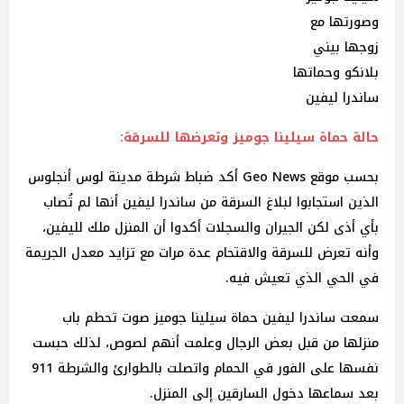
وصورتها مع
زوجها بيني
بلانكو وحماتها
ساندرا ليفين
حالة حماة سيلينا جوميز وتعرضها للسرقة:
بحسب موقع Geo News أكد ضباط شرطة مدينة لوس أنجلوس
الذين استجابوا لبلاغ السرقة من ساندرا ليفين أنها لم تُصاب
بأي أذى لكن الجيران والسجلات أكدوا أن المنزل ملك لليفين،
وأنه تعرض للسرقة والاقتحام عدة مرات مع تزايد معدل الجريمة
في الحي الذي تعيش فيه.
سمعت ساندرا ليفين حماة سيلينا جوميز صوت تحطم باب
منزلها من قبل بعض الرجال وعلمت أنهم لصوص، لذلك حبست
نفسها على الفور في الحمام واتصلت بالطوارئ والشرطة 911
بعد سماعها دخول السارقين إلى المنزل.