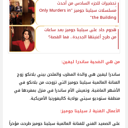
تحضيرات للجزء السادس من أحدث
مسلسلات سيلينا جوميز "Only Murders in
the Building"
هجوم حاد على سيلينا جوميز بعد ساعات
من طرح أغنيتها الجديدة.. فما القصة؟
من هي الضحية ساندرا ليفين:
ساندرا ليفين هي والدة المطرب والملحن بيني بلانكو زوج
الفنانة العالمية سيلينا جوميز التي تزوجت من بلانكو في
الأشهر الماضية، وتعيش الأم ساندرا في منزل بمفردها في
منطقة ستوديو سيتي بولاية كاليفورنيا الأمريكية.
الأعمال الفنية لـ سيلينا جوميز:
على الصعيد الفني للفنانة العالمية سيلينا جوميز طرحت مؤخراً