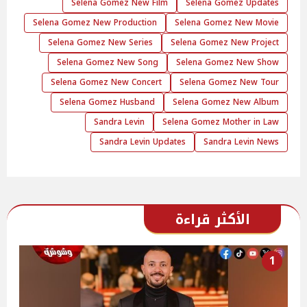
Selena Gomez New Film
Selena Gomez Updates
Selena Gomez New Production
Selena Gomez New Movie
Selena Gomez New Series
Selena Gomez New Project
Selena Gomez New Song
Selena Gomez New Show
Selena Gomez New Concert
Selena Gomez New Tour
Selena Gomez Husband
Selena Gomez New Album
Sandra Levin
Selena Gomez Mother in Law
Sandra Levin Updates
Sandra Levin News
الأكثر قراءة
1