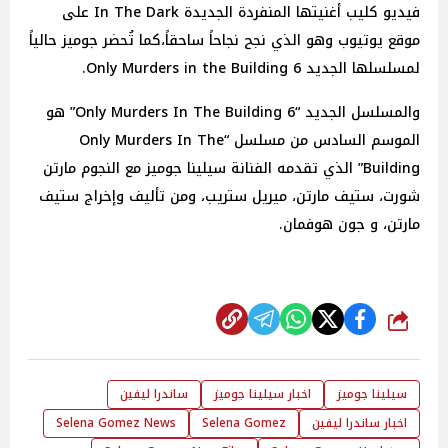
فيديو كليب أغنيتها المنفردة الجديدة In The Dark على
موقع يوتيوب وهو الذي نجح نجاحاً ساحقاً،كما تُحضر جوميز حالياً
لمسلسلها الجديد 6 Only Murders in the Building.
والمسلسل الجديد “6 Only Murders In The Building” هو
الموسم السادس من مسلسل “Only Murders In The
Building” الذي تقدمه الفنانة سيلينا جوميز مع النجوم مارتن
شورت، ستيف مارتن، ميريل ستريب، ومن تأليف وإخراج ستيف
مارتن، و جون هوفمان.
شارك
سيلينا جوميز
اخبار سيلينا جوميز
ساندرا ليفين
اخبار ساندرا ليفين
Selena Gomez
Selena Gomez News