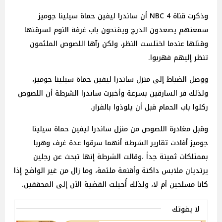
وذكرت قناة NBC 4 أن ساندرا ليفين حماة سيلينا جوميز
سمعتهم يصعدون الدرج ويفتحون باب غرفة النوم لسرقتها
وقتلها عندما اختلست النظر، ولكن رآها اللصوص الملثمون
تنظر إليهم فهربوا.
ووصل الضباط إلى منزل ساندرا ليفين حماة سيلينا جوميز،
ولذلك فر السارقين بسرعة وأخبرت ساندرا الشرطة أن اللصوص
ركلوا باب الحمام قبل أن يلوذوا بالفرار.
وقبل مغادرة اللصوص من منزل ساندرا ليفين حماة سيلينا
جوميز أفادت تقارير الشرطة أنهما سرقوا عدة غرف وهربا
بممتلكات ثمينة جداً ،وقالت الشرطة إنها تبحث عن رجلين
يرتديان ملابس داكنة وأقنعة ملثمة، وما زال من غير الواضح إذا
كانا مسلحين أم لا، ولذلك أُحيلت القضية الآن إلى المحققين.
لا يفوتك