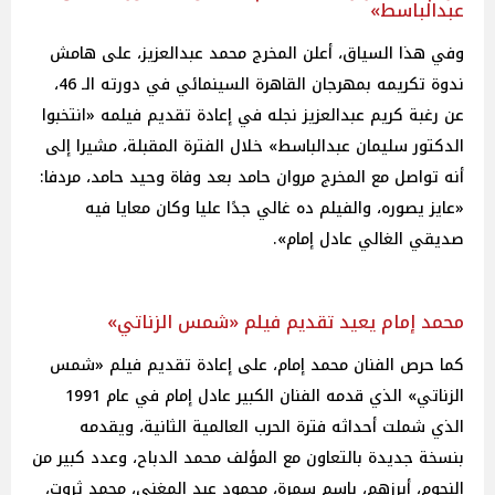
عبدالباسط»
وفي هذا السياق، أعلن المخرج محمد عبدالعزيز، على هامش
ندوة تكريمه بمهرجان القاهرة السينمائي في دورته الـ 46،
عن رغبة كريم عبدالعزيز نجله في إعادة تقديم فيلمه «انتخبوا
الدكتور سليمان عبدالباسط» خلال الفترة المقبلة، مشيرا إلى
أنه تواصل مع المخرج مروان حامد بعد وفاة وحيد حامد، مردفا:
«عايز يصوره، والفيلم ده غالي جدًا عليا وكان معايا فيه
صديقي الغالي عادل إمام».
محمد إمام يعيد تقديم فيلم «شمس الزناتي»
كما حرص الفنان محمد إمام، على إعادة تقديم فيلم «شمس
الزناتي» الذي قدمه الفنان الكبير عادل إمام في عام 1991
الذي شملت أحداثه فترة الحرب العالمية الثانية، ويقدمه
بنسخة جديدة بالتعاون مع المؤلف محمد الدباح، وعدد كبير من
النجوم، أبرزهم، باسم سمرة، محمود عبد المغني، محمد ثروت،