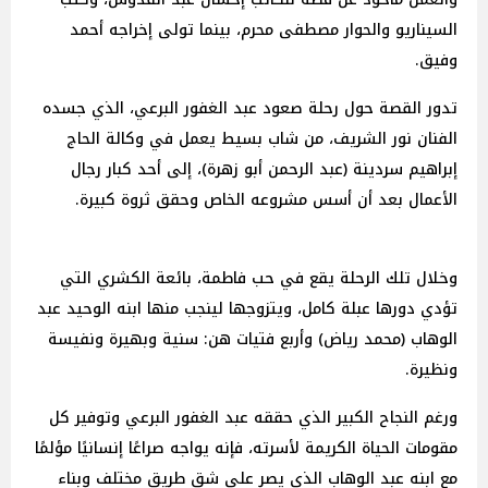
السيناريو والحوار مصطفى محرم، بينما تولى إخراجه أحمد
وفيق.
تدور القصة حول رحلة صعود عبد الغفور البرعي، الذي جسده
الفنان نور الشريف، من شاب بسيط يعمل في وكالة الحاج
إبراهيم سردينة (عبد الرحمن أبو زهرة)، إلى أحد كبار رجال
الأعمال بعد أن أسس مشروعه الخاص وحقق ثروة كبيرة.
وخلال تلك الرحلة يقع في حب فاطمة، بائعة الكشري التي
تؤدي دورها عبلة كامل، ويتزوجها لينجب منها ابنه الوحيد عبد
الوهاب (محمد رياض) وأربع فتيات هن: سنية وبهيرة ونفيسة
ونظيرة.
ورغم النجاح الكبير الذي حققه عبد الغفور البرعي وتوفير كل
مقومات الحياة الكريمة لأسرته، فإنه يواجه صراعًا إنسانيًا مؤلمًا
مع ابنه عبد الوهاب الذي يصر على شق طريق مختلف وبناء