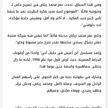
وفي هذا السياق، تحدث عمر محمد رياض في تصريح خاص لـ
وشوشة قائلًا: "الموضوع لسه مجرد فكرة اتطرحت بعد ما شفنا
ناس كتير حبت الفكرة… لا أكثر ولا أقل، ومفيش حاجة مؤكدة
لحد دلوقتي".
وتابع عمر محمد رياض حديثه قائلاً:"لما تبقى فيه شركة منتجة
تعلن بشكل رسمي ساعتها نقدر نخرج بخبر مضبوط وحلو".
ويُعد مسلسل “لن أعيش في جلباب أبي” واحدًا من أيقونات
الدراما المصرية، حيث عُرض لأول مرة عام 1996، لكنه ما زال
يحظى بجماهيرية واسعة حتى يومنا هذا.
وشارك في بطولته نخبة من كبار النجوم، على رأسهم الفنان
الراحل نور الشريف، وعبلة كامل، ومحمد رياض، وحنان ترك،
وناهد رشدي، ووفاء صادق، وغيرهم.
والعمل مأخوذ عن قصة للكاتب إحسان عبد القدوس، وكتب