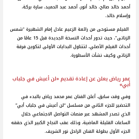
أحمد خالد صالح، خالد أنور، أحمد عبد الحميد، سارة بركة،
وإسلام خالد.
الفيلم مستوحى من رائعة الزعيم عادل إمام الشهيرة "شمس
الزناتى"، حيث تدور أحداث النسخة الجديدة قبل 15 عامًا من
أحداث الفيلم الأصلي، لتتناول البدايات الأولى لتكوين فرقة
الزناتي وكيف نشأت الأسطورة.
عمر رياض يعلن عن إعادة تقديم «لن أعيش في جلباب
أبي»
وفي وقت سابق، أعلن الفنان عمر محمد رياض بالبدء في
التحضير للجزء الثاني من مسلسل “لن أعيش في جلباب أبي”
الذي تصدر المشهد عبر منصات التواصل الاجتماعي خلال
الساعات القليلة الماضية، وذلك عقب النجاح الكبير الذي حققه
الجزء الأول بطولة الفنان الراحل نور الشريف.