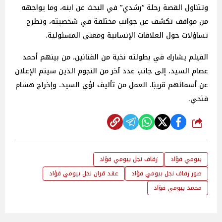
وتتناول القصة رحلة “رشدي” في البحث عن ابنه، وما يواجهه
من مواقف تكشف عن جوانب مختلفة في شخصيته، وتطرح
تساؤلات حول العلاقات الإنسانية ومعنى المسئولية.
الفيلم يشارك في بطولته نخبة من الفنانين، من بينهم أحمد
عصام السيد، إلى جانب عدد آخر من النجوم الذين سيتم الإعلان
عن أسمائهم قريبًا. العمل من تأليف لؤي السيد، وإخراج هشام
فتحي.
شارك
بيومي فؤاد
زفاف نجل بيومي فؤاد
صور زفاف نجل بيومي فؤاد
عقد قران نجل بيومي فؤاد
محمد بيومي فؤاد