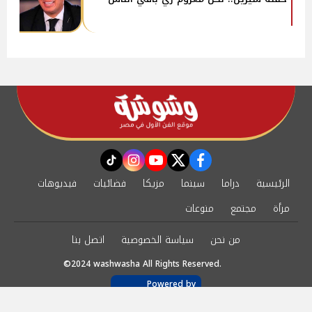
instagram
tiktok
youtube
twitter
facebook
الرئيسية
دراما
سينما
مزيكا
فضائيات
فيديوهات
مرأة
مجتمع
منوعات
من نحن
سياسة الخصوصية
اتصل بنا
©2024 washwasha All Rights Reserved.
Powered by