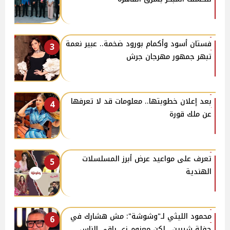
فستان أسود وأكمام بورود ضخمة.. عبير نعمة
3
تبهر جمهور مهرجان جرش
بعد إعلان خطوبتها.. معلومات قد لا تعرفها
4
عن ملك قورة
تعرف على مواعيد عرض أبرز المسلسلات
5
الهندية
محمود الليثي لـ"وشوشة": مش هشارك في
6
حفلة شيرين.. لكن معزوم زي باقي الناس