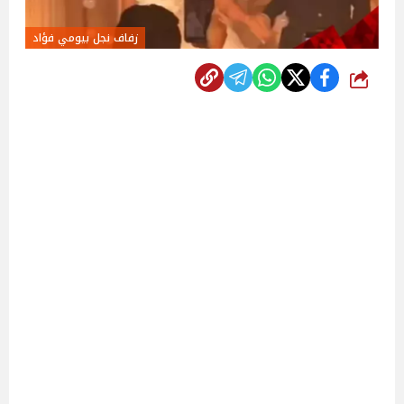
زفاف نجل بيومي فؤاد
شارك