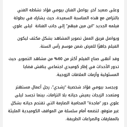
وعلى صعيد آخر، يواصل الفنان بيومي فؤاد نشاطه الفني
بالتزامن مع هذه المناسبة السعيدة، حيث يشارك في بطولة
فيلمه الجديد “ابن مين فيهم” إلى جانب الفنانة ليلى علوي.
ويواصل فريق العمل تصوير المشاهد بشكل مكثف ليكون
الفيلم جاهزًا للعرض ضمن موسم رأس السنة.
وقد أنهى صناع الفيلم أكثر من 60% من مشاهد التصوير، حيث
تدور الأحداث في إطار كوميدي اجتماعي يناقش قضايا
المسئولية وأزمات العلاقات الزوجية.
ويجسد بيومي فؤاد شخصية “رشدي”، رجل أعمال مستهتر
ومتعدد الزيجات يعيش حياته بلا التزامات، بينما تجسد ليلى
علوي دور “ماجدة” المحامية الصارمة التي تقتحم حياته بشكل
غير متوقع، لتضعه أمام سلسلة من المواقف الكوميدية المليئة
بالمفارقات والصراعات الطريفة.